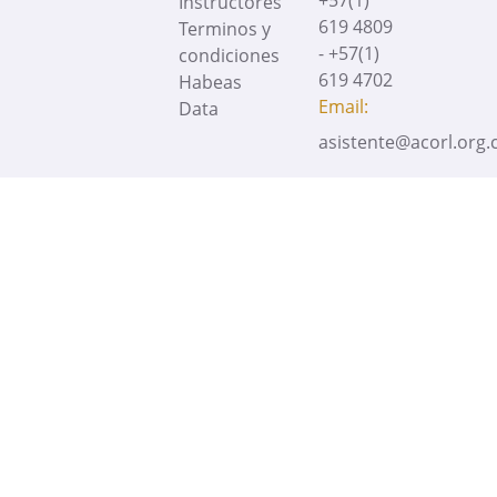
+57(1)
Instructores
619 4809
Terminos y
- +57(1)
condiciones
619 4702
Habeas
Email:
Data
asistente@acorl.org.