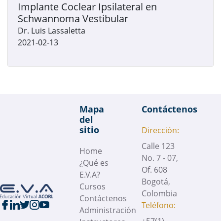
Implante Coclear Ipsilateral en
Schwannoma Vestibular
Dr. Luis Lassaletta
2021-02-13
Mapa
Contáctenos
del
sitio
Dirección:
Calle 123
Home
No. 7 - 07,
¿Qué es
Of. 608
E.V.A?
Bogotá,
Cursos
Colombia
Contáctenos
Teléfono:
Administración