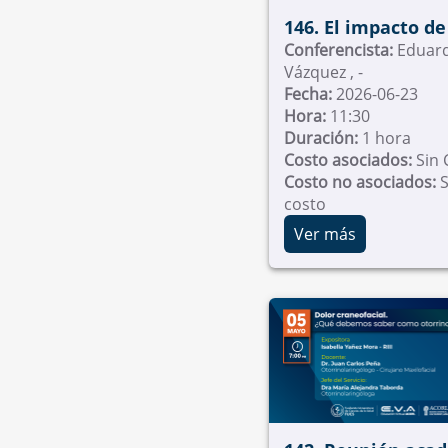
146. El impacto de 
en la
Conferencista:
Eduar
Vázquez , -
otorrinolaringolog
Fecha:
2026-06-23
Menos es Más +
Hora:
11:30
Duración:
1 hora
Costo asociados:
Sin 
Costo no asociados:
S
costo
Ver más