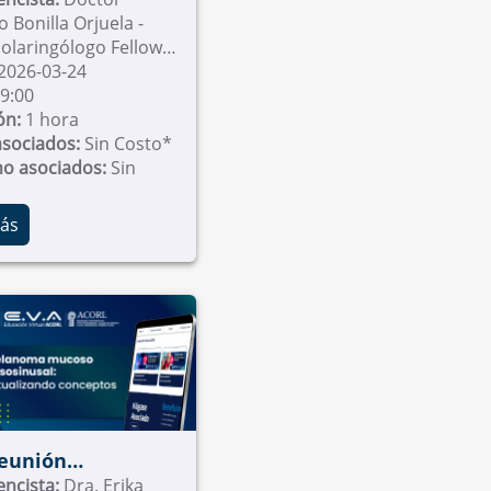
 Bonilla Orjuela -
aringólogo Fellow
gía Maxilofacial
2026-03-24
ión Universitaria de
9:00
ón:
1 hora
Ciencias de la Salud , -
asociados:
Sin Costo*
no asociados:
Sin
ás
Reunión
mica Universidad
encista:
Dra. Erika