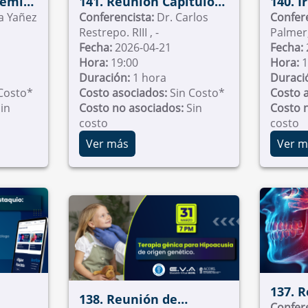
démica
141. Reunión Capítulo
140. I
la Yañez
Otorrinolaringología
Conferencista:
Dr. Carlos
su im
Confer
Restrepo. RIII , -
Pediátrica –
cirug
Fecha:
2026-04-21
Fecha:
ud
Universidad Nacional
nasal
Hora:
19:00
Hora:
1
Duración:
1 hora
Duraci
Costo*
Costo asociados:
Sin Costo*
Costo 
in
Costo no asociados:
Sin
Costo 
costo
costo
Ver más
Ver m
137. 
138. Reunión de
sidad
Cirugí
Confer