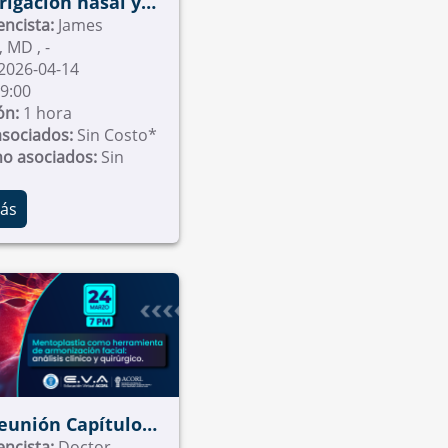
rrigación nasal y
portancia en la
encista:
James
Palmer, MD , -
ía endoscópica
2026-04-14
9:00
ón:
1 hora
asociados:
Sin Costo*
no asociados:
Sin
ás
Reunión Capítulo
a Maxilofacial
encista:
Doctor