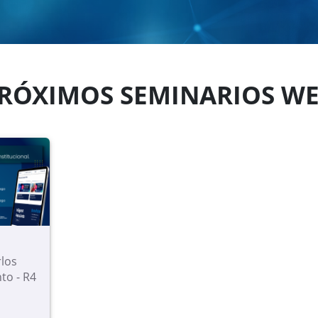
RÓXIMOS SEMINARIOS W
rlos
to - R4
alle