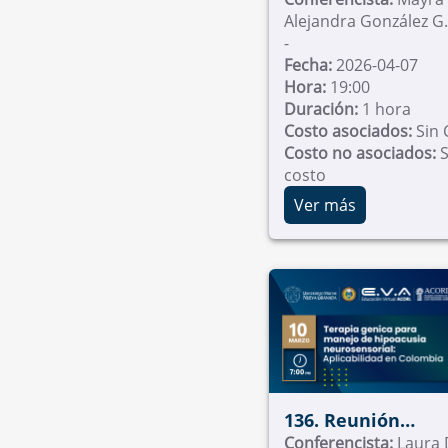
Alejandra González G. - 
de Cartagena
-
Fecha:
2026-04-07
Hora:
19:00
Duración:
1 hora
Costo asociados:
Sin 
Costo no asociados:
S
costo
Ver más
136. Reunión
Académica Univer
Conferencista:
Laura 