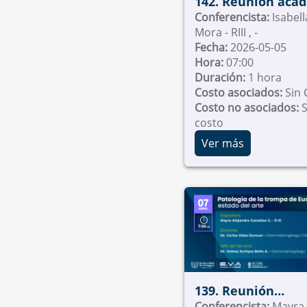
142. Reunión aca
Fundación
Conferencista:
Isabel
Mora - RIII , -
Universitaria de
Fecha:
2026-05-05
Ciencias de la Sal
Hora:
07:00
Duración:
1 hora
Costo asociados:
Sin 
Costo no asociados:
S
costo
Ver más
139. Reunión
Académica Univer
Conferencista:
Mayra