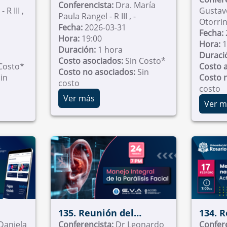
Capítulo
Conferencista:
Dra. María
R III ,
Gustavo
Paula Rangel - R III , -
Otorrinolaringología
Otorrinol
Fecha:
2026-03-31
Pediátrica
de Ciru
Fecha:
Hora:
19:00
Fundac
Hora:
1
Duración:
1 hora
Duraci
Costo asociados:
Sin Costo*
Costo*
Costo 
Costo no asociados:
Sin
in
Costo 
costo
costo
Ver más
Ver m
135. Reunión del
134. 
sidad
Daniela
Capítulo Otología y
Conferencista:
Dr Leonardo
Acadé
Confer