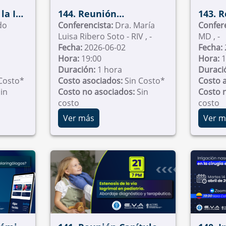
motilid
Barcel
la IA
144. Reunión
143. 
do
Académica Fundación
Conferencista:
Dra. María
Cirugí
Confer
Luisa Ribero Soto - RIV , -
MD , -
ía -
Universitaria Sanitas
Fecha:
2026-06-02
Fecha:
Hora:
19:00
Hora:
1
Duración:
1 hora
Duraci
Costo*
Costo asociados:
Sin Costo*
Costo 
in
Costo no asociados:
Sin
Costo 
costo
costo
Ver más
Ver m