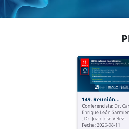
P
149. Reunión
Académica -
Conferencista:
Dr. Ca
Enrique León Sarmien
Universidad del V
, Dr. Juan José Vélez
Rodríguez - R4
Fecha:
2026-08-11