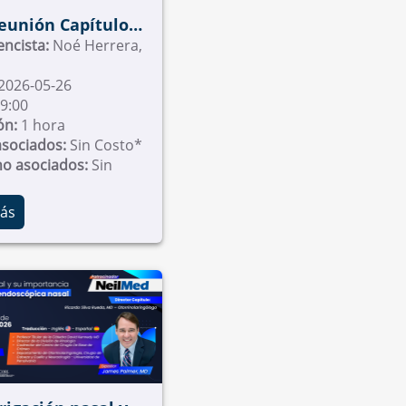
ad, Universidad de
ona
Reunión Capítulo
a Plástica Facial
encista:
Noé Herrera,
2026-05-26
9:00
ón:
1 hora
asociados:
Sin Costo*
no asociados:
Sin
ás