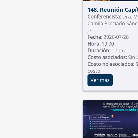
148. Reunión Capí
Otorrinolaringolo
Conferencista:
Dra. M
Camila Preciado Sánch
Pediátrica
, -
Fecha:
2026-07-28
Hora:
19:00
Duración:
1 hora
Costo asociados:
Sin 
Costo no asociados:
S
costo
Ver más