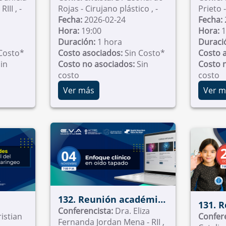
Hernández Walteros - RIII , -
Rojas - Cirujano plástico , -
anada
Neurotología
del R
Fecha:
2026-02-24
Fecha:
Hora:
19:00
Hora:
1
Duración:
1 hora
Duraci
Costo*
Costo asociados:
Sin Costo*
Costo 
in
Costo no asociados:
Sin
Costo 
costo
costo
Ver más
Ver m
132. Reunión académica
131. 
Universidad Militar
Conferencista:
Dra. Eliza
e y
istian
de Ot
Confer
Fernanda Jordan Mena - RII ,
Nueva Granada -