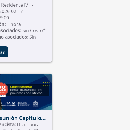
Prieto - Residente IV , -
osario
2026-02-17
9:00
ón:
1 hora
asociados:
Sin Costo*
no asociados:
Sin
ás
Reunión Capítulo
orrinolaringología
encista:
Dra. Laura