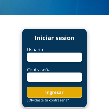
Iniciar sesion
Usuario
Contraseña
Ingresar
¿Olvidaste tu contraseña?